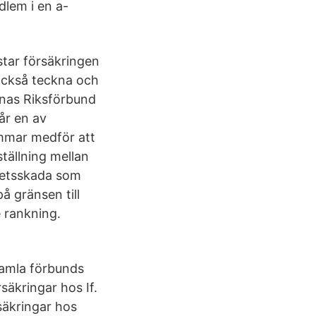
lem i en a-
tar försäkringen
också teckna och
rnas Riksförbund
år en av
mmar medför att
tällning mellan
rbetsskada som
å gränsen till
 rankning.
 gamla förbunds
säkringar hos If.
säkringar hos