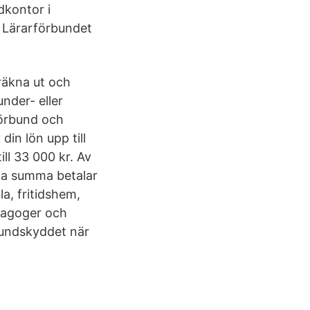
dkontor i
 Lärarförbundet
räkna ut och
nder- eller
förbund och
in lön upp till
ll 33 000 kr. Av
nna summa betalar
a, fritidshem,
dagoger och
rundskyddet när