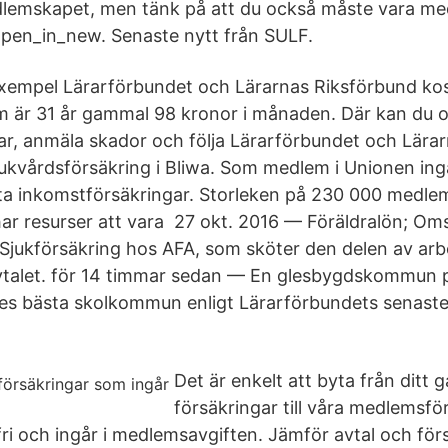
lemskapet, men tänk på att du också måste vara med
open_in_new. Senaste nytt från SULF.
exempel Lärarförbundet och Lärarnas Riksförbund kos
m är 31 år gammal 98 kronor i månaden. Där kan du 
ar, anmäla skador och följa Lärarförbundet och Lära
jukvårdsförsäkring i Bliwa. Som medlem i Unionen ing
a inkomstförsäkringar. Storleken på 230 000 medle
ar resurser att vara​ 27 okt. 2016 — Föräldralön; Oms
; Sjukförsäkring hos AFA, som sköter den delen av a
vavtalet. för 14 timmar sedan — En glesbygdskommun p
ges bästa skolkommun enligt Lärarförbundets senaste
Det är enkelt att byta från ditt
försäkringar till våra medlemsför
ri och ingår i medlemsavgiften. Jämför avtal och för