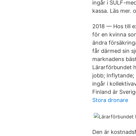
ingår i SULF-med
kassa. Läs mer. 
2018 — Hos till 
för en kvinna so
ändra försäkring
får därmed sin s
marknadens bäst
Lärarförbundet h
jobb; Inflytande
ingår i kollekti
Finland är Sveri
Stora dronare
Den är kostnadsf