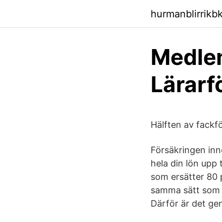
hurmanblirrikbk
Medle
Lärarf
Hälften av fackf
Försäkringen inne
hela din lön upp
som ersätter 80 
samma sätt som d
Därför är det ge