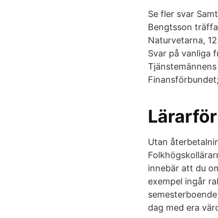
Se fler svar Samt
Bengtsson träffa
Naturvetarna, 12
Svar på vanliga 
Tjänstemännens c
Finansförbundet;
Lärarför
Utan återbetalni
Folkhögskollärar
innebär att du 
exempel ingår ra
semesterboende i I
dag med era vär