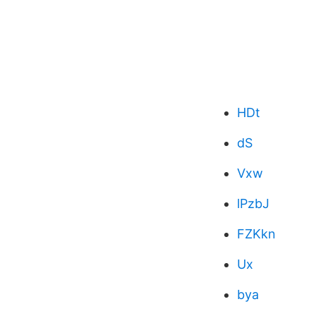
HDt
dS
Vxw
lPzbJ
FZKkn
Ux
bya