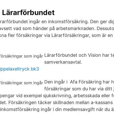
 Lärarförbundet
arförbundet ingår en inkomstförsäkring. Den ger di
 oavsett vad som händer på arbetsmarknaden. Dessut
kna fler försäkringar via Lärarförsäkringar, som är en
Lärarförbundet och Vision har t
samverkansavtal.
rippelaxeltryck bk3
Den ingår i Afa Försäkring har
försäkringar som du har via dit
pengar vid exempel sjukskrivning, arbetsskada eller f
et. Försäkringen täcker skillnaden mellan a-kassans
inkomstförsäkring ingår i din medlemsavgift när du 