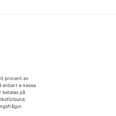
 80 procent av
ed enbart a-kassa
r betalas på
Riksförbund.
ingsfrågor.