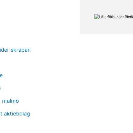
äder skrapan
ge
e
n malmö
et aktiebolag