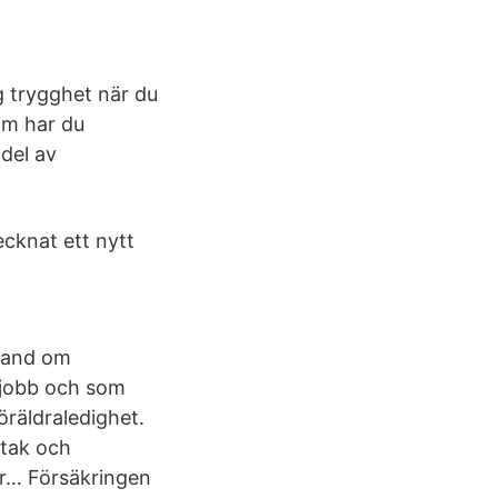
g trygghet när du
om har du
 del av
ecknat ett nytt
 hand om
t jobb och som
öräldraledighet.
 tak och
är… Försäkringen