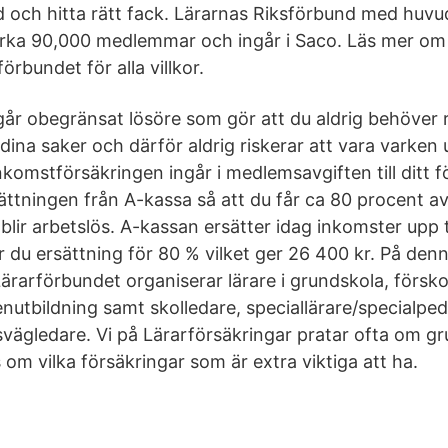
d och hitta rätt fack. Lärarnas Riksförbund med huvu
irka 90,000 medlemmar och ingår i Saco. Läs mer om
örbundet för alla villkor.
ngår obegränsat lösöre som gör att du aldrig behöver 
ina saker och därför aldrig riskerar att vara varken u
nkomstförsäkringen ingår i medlemsavgiften till ditt 
ttningen från A-kassa så att du får ca 80 procent av d
lir arbetslös. A-kassan ersätter idag inkomster upp ti
 du ersättning för 80 % vilket ger 26 400 kr. På de
ärarförbundet organiserar lärare i grundskola, förskol
utbildning samt skolledare, speciallärare/specialpe
svägledare. Vi på Lärarförsäkringar pratar ofta om g
om vilka försäkringar som är extra viktiga att ha.