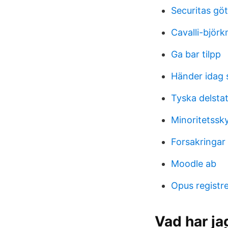
Securitas gö
Cavalli-björ
Ga bar tilpp
Händer idag 
Tyska delsta
Minoritetssk
Forsakringar
Moodle ab
Opus registr
Vad har ja