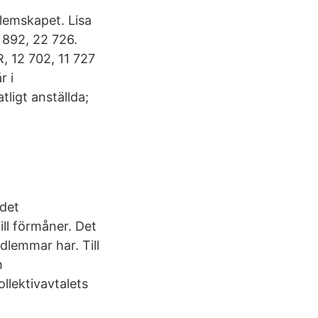
dlemskapet. Lisa
 892, 22 726.
R, 12 702, 11 727
r i
ligt anställda;
ndet
ll förmåner. Det
lemmar har. Till
h
ollektivavtalets