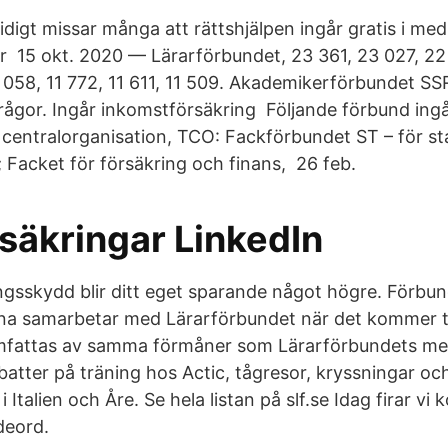
idigt missar många att rättshjälpen ingår gratis i me
r 15 okt. 2020 — Lärarförbundet, 23 361, 23 027, 22
 058, 11 772, 11 611, 11 509. Akademikerförbundet SS
frågor. Ingår inkomstförsäkring Följande förbund ingå
entralorganisation, TCO: Fackförbundet ST – för stat
 Facket för försäkring och finans, 26 feb.
säkringar LinkedIn
ngsskydd blir ditt eget sparande något högre. Förbu
na samarbetar med Lärarförbundet när det kommer ti
omfattas av samma förmåner som Lärarförbundets med
batter på träning hos Actic, tågresor, kryssningar oc
talien och Åre. Se hela listan på slf.se Idag firar vi k
deord.