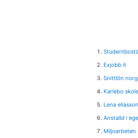
Studentbost
Exjobb it
Snittlön nor
Karlebo skol
Lena eliasso
Anstalld i eg
Miljoarbeten