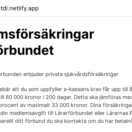
tdi.netlify.app
msförsäkringar
örbundet
örbunden erbjuder privata sjukvårdsförsäkringar
bär att du som uppfyller a-kassans krav får upp till
 till 60 000 kronor i 200 dagar. Detta ska jämföras m
procent av maximalt 33 000 kronor. Dina försäkringa
in medlemsavgift till Lärarförbundet eller Lärarnas 
nerellt ditt förbund du ska kontakta om du har betaln