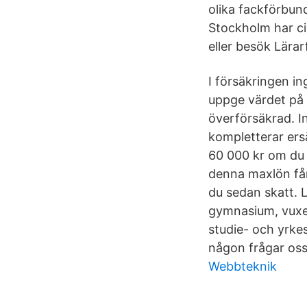
olika fackförbun
Stockholm har c
eller besök Lärarf
I försäkringen i
uppge värdet på d
överförsäkrad. I
kompletterar ersä
60 000 kr om du b
denna maxlön får
du sedan skatt. L
gymnasium, vuxen
studie- och yrke
någon frågar oss 
Webbteknik