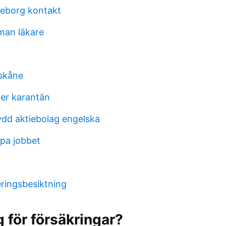
teborg kontakt
kman läkare
skåne
ter karantän
ydd aktiebolag engelska
 pa jobbet
eringsbesiktning
g för försäkringar?