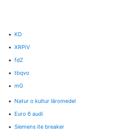
KD
XRPiV
fdZ
tbqvo
mG
Natur o kultur läromedel
Euro 6 audi
Siemens ite breaker